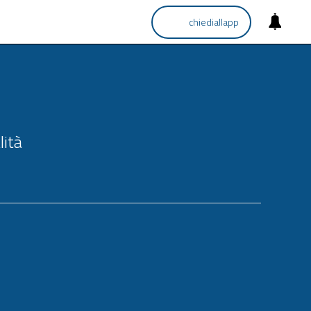
chiediallapp
lità