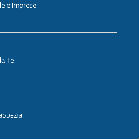
e e Imprese
da Te
LaSpezia