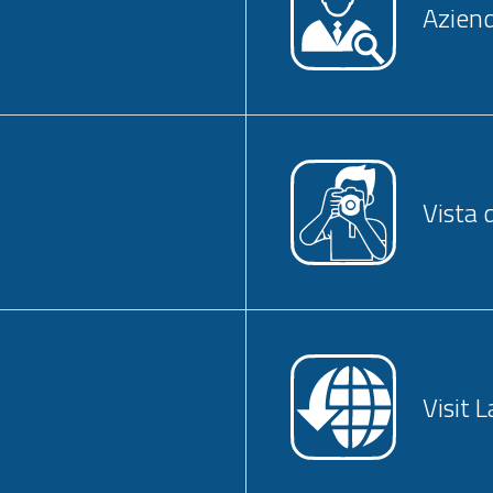
Aziend
Vista 
Visit 